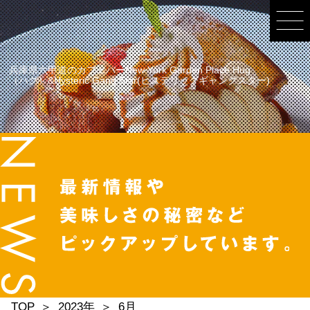
兵庫県六甲道のカフェバーNew York Garden Place Hug
（ハグ）&Hysteric Gang Star(ヒステリックギャングスター)
TOP
2023年
6月