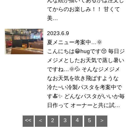
んな絵が描いてあるかは注文し
てからのお楽しみ！！ 甘くて
美…
2023.6.9
夏メニュー考案中…🌞
こんにちは😁hugです😚 毎日ジ
メジメとしたお天気で蒸し暑い
ですね…🌞💦 そんなジメジメ
なお天気を吹き飛ばすような
冷た~い冷製パスタを考案中で
す🍝✨ どんなパスタがいいか毎
日作って オーナーと共に試…
4
<<
＜
2
3
5
＞