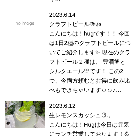
2023.6.14
クラフトビール🍻👍
こんにちは！hugです！！ 今回
は1日2種のクラフトビールにつ
いてご紹介します✨ 現在のクラ
フトビール２種は、 豊潤💗と
シルクエール💛です！ この2
つ、今両方頼むとお得に飲み比
べもできちゃいます☺☺♪…
2023.6.12
生レモンスカッシュ🍋.。
こんにちは！Hugは今日は元気
にランチ営業しております！💪