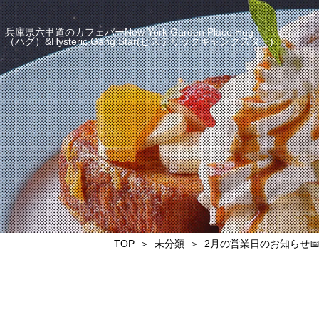
兵庫県六甲道のカフェバーNew York Garden Place Hug
（ハグ）&Hysteric Gang Star(ヒステリックギャングスター)
TOP
未分類
2月の営業日のお知らせ