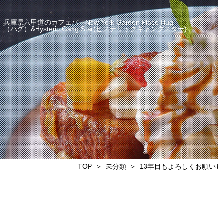
兵庫県六甲道のカフェバーNew York Garden Place Hug
（ハグ）&Hysteric Gang Star(ヒステリックギャングスター)
TOP
未分類
13年目もよろしくお願い