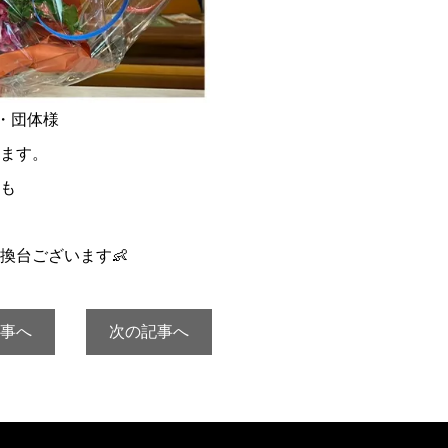
・団体様
ます。
も
換台ございます👶
事へ
次の記事へ