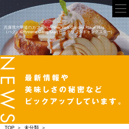
兵庫県六甲道のカフェバーNew York Garden Place Hug
（ハグ）&Hysteric Gang Star(ヒステリックギャングスター)
TOP
未分類