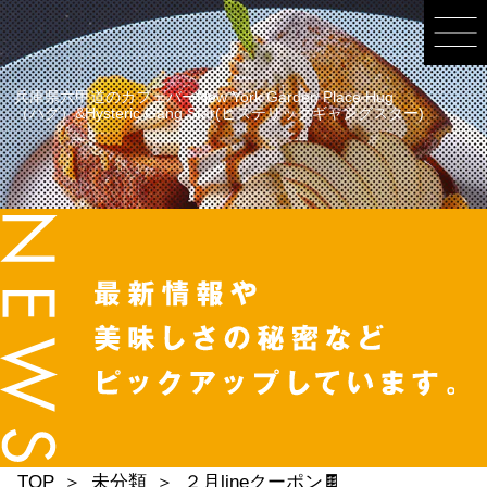
兵庫県六甲道のカフェバーNew York Garden Place Hug
（ハグ）&Hysteric Gang Star(ヒステリックギャングスター)
TOP
未分類
２月lineクーポン🍫