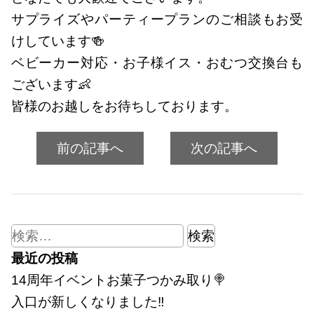
サプライズやパーティープランのご相談もお受
けしています🍻
ベビーカー対応・お子様イス・おむつ交換台も
ございます👶
皆様のお越しをお待ちしております。
前の記事へ
次の記事へ
検
索:
最近の投稿
14周年イベントお菓子つかみ取り🍭
入口が新しくなりました‼