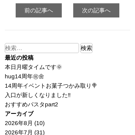
前の記事へ
次の記事へ
検
索:
最近の投稿
本日月曜タイムです🌞
hug14周年㊗🌼
14周年イベントお菓子つかみ取り🍭
入口が新しくなりました‼
おすすめパスタpart2
アーカイブ
2026年8月
(10)
2026年7月
(31)