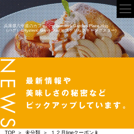
兵庫県六甲道のカフェバーNew York Garden Place Hug
（ハグ）&Hysteric Gang Star(ヒステリックギャングスター)
TOP
未分類
１２月lineクーポン📱