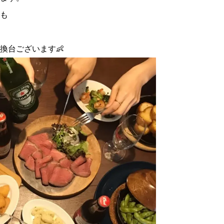
も
換台ございます👶