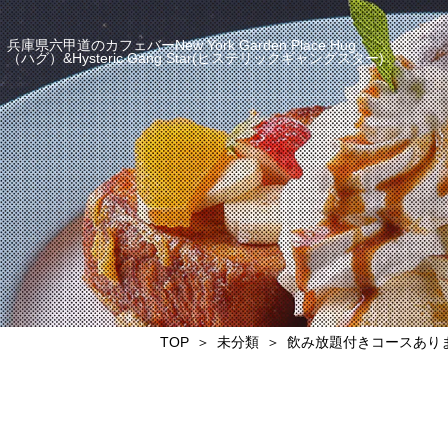
兵庫県六甲道のカフェバーNew York Garden Place Hug
（ハグ）&Hysteric Gang Star(ヒステリックギャングスター)
TOP
未分類
飲み放題付きコースありま