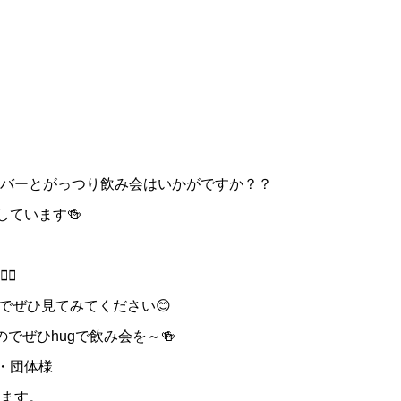
バーとがっつり飲み会はいかがですか？？
しています🍻
🏻
のでぜひ見てみてください😊
でぜひhugで飲み会を～🍻
・団体様
ます。