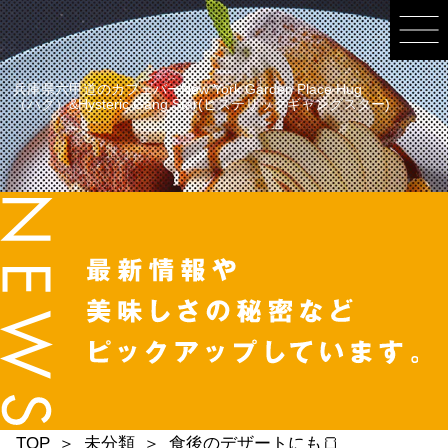
兵庫県六甲道のカフェバーNew York Garden Place Hug
（ハグ）&Hysteric Gang Star(ヒステリックギャングスター)
TOP
未分類
食後のデザートにも🍞