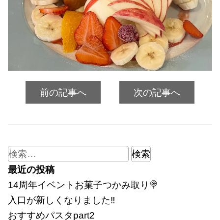
前の記事へ
次の記事へ
検
索:
最近の投稿
14周年イベントお菓子つかみ取り🍭
入口が新しくなりました‼
おすすめパスタpart2