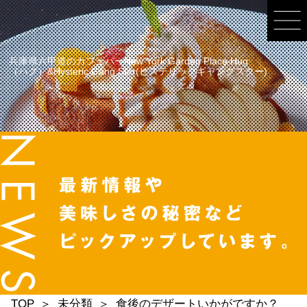
兵庫県六甲道のカフェバーNew York Garden Place Hug
（ハグ）&Hysteric Gang Star(ヒステリックギャングスター)
TOP
未分類
食後のデザートいかがですか？