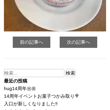
前の記事へ
次の記事へ
検
索:
最近の投稿
hug14周年㊗🌼
14周年イベントお菓子つかみ取り🍭
入口が新しくなりました‼