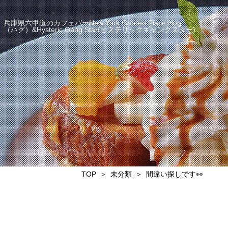
兵庫県六甲道のカフェバーNew York Garden Place Hug
（ハグ）&Hysteric Gang Star(ヒステリックギャングスター)
TOP
未分類
間違い探しです👀