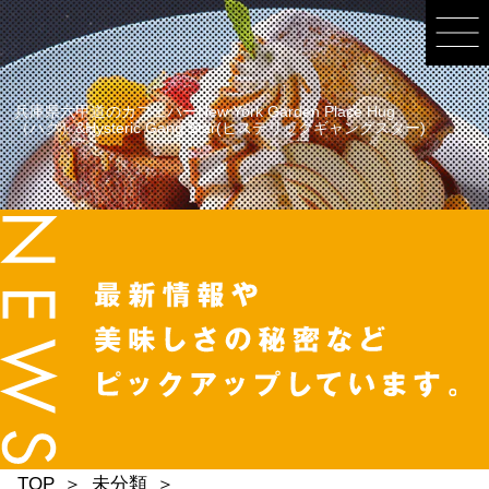
兵庫県六甲道のカフェバーNew York Garden Place Hug
（ハグ）&Hysteric Gang Star(ヒステリックギャングスター)
TOP
未分類