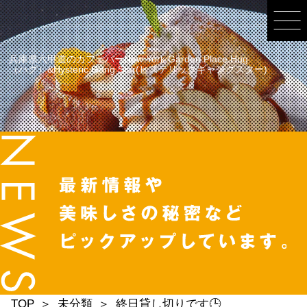
兵庫県六甲道のカフェバーNew York Garden Place Hug
（ハグ）&Hysteric Gang Star(ヒステリックギャングスター)
TOP
未分類
終日貸し切りです🕒