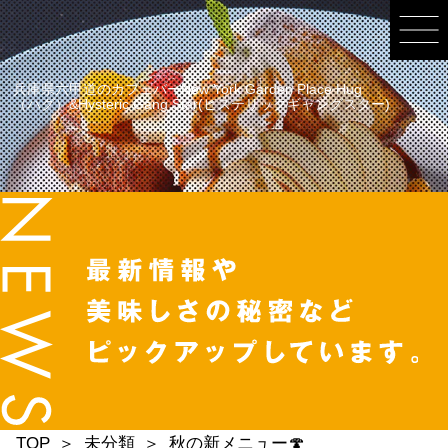
兵庫県六甲道のカフェバーNew York Garden Place Hug
（ハグ）&Hysteric Gang Star(ヒステリックギャングスター)
TOP
未分類
秋の新メニュー🍄