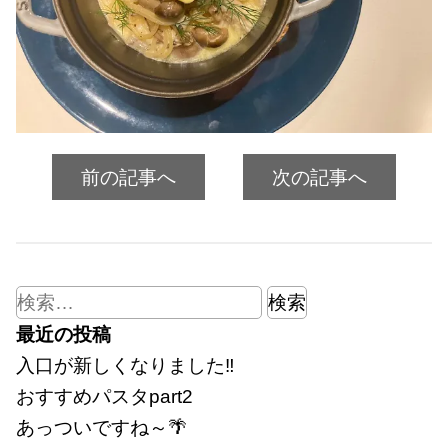
前の記事へ
次の記事へ
検
索:
最近の投稿
入口が新しくなりました‼
おすすめパスタpart2
あっついですね～🌴