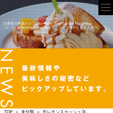
兵庫県六甲道のカフェバーNew York Garden Place Hug
（ハグ）&Hysteric Gang Star(ヒステリックギャングスター)
TOP
未分類
生レモンスカッシュ🍋.。