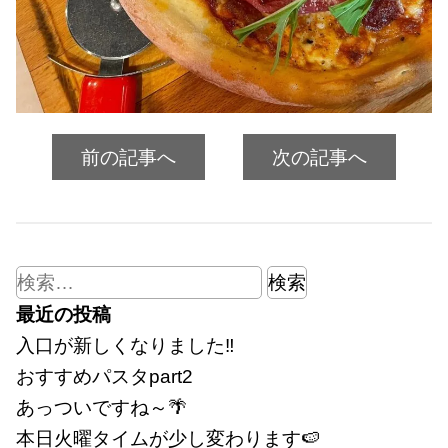
前の記事へ
次の記事へ
検
索:
最近の投稿
入口が新しくなりました‼
おすすめパスタpart2
あっついですね～🌴
本日火曜タイムが少し変わります🍉