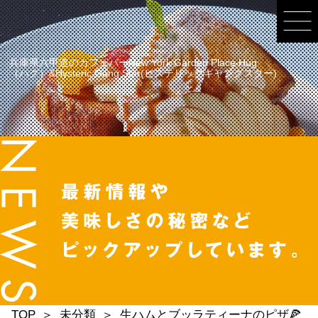
兵庫県六甲道のカフェバーNew York Garden Place Hug
（ハグ）&Hysteric Gang Star(ヒステリックギャングスター)
TOP
未分類
生ハムとブッラティーナのピザ🍕