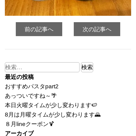
前の記事へ
次の記事へ
検
索:
最近の投稿
おすすめパスタpart2
あっついですね～🌴
本日火曜タイムが少し変わります🍉
8月は月曜タイムが少し変わります🌄
８月lineクーポン🍹
アーカイブ