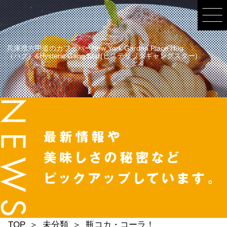
兵庫県六甲道のカフェバーNew York Garden Place Hug
（ハグ）&Hysteric Gang Star(ヒステリックギャングスター)
TOP
未分類
瓶コカ・コーラ！