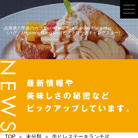
兵庫県六甲道のカフェバーNew York Garden Place Hug
（ハグ）&Hysteric Gang Star(ヒステリックギャングスター)
TOP
未分類
牛ヒレステーキランチ🍖