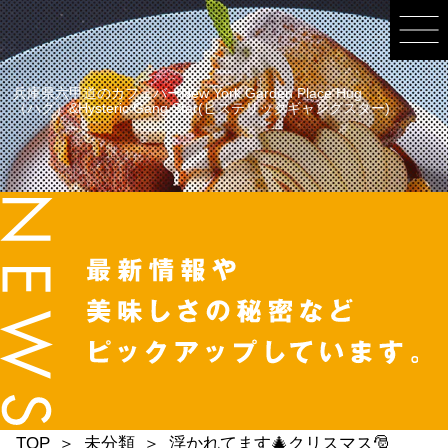
兵庫県六甲道のカフェバーNew York Garden Place Hug
（ハグ）&Hysteric Gang Star(ヒステリックギャングスター)
TOP
未分類
浮かれてます🎄クリスマス🎅