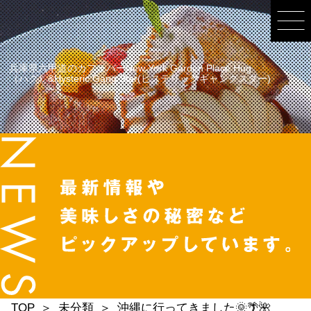
兵庫県六甲道のカフェバーNew York Garden Place Hug
（ハグ）&Hysteric Gang Star(ヒステリックギャングスター)
TOP
未分類
沖縄に行ってきました🌞🌴🌺