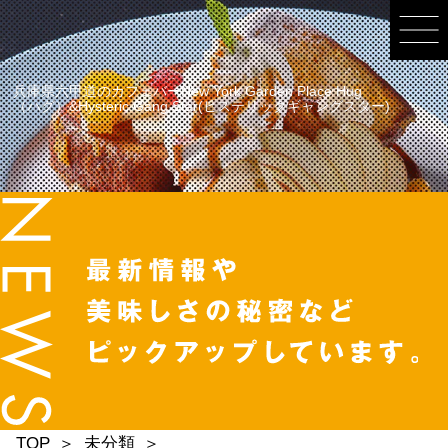
兵庫県六甲道のカフェバーNew York Garden Place Hug
（ハグ）&Hysteric Gang Star(ヒステリックギャングスター)
TOP
未分類