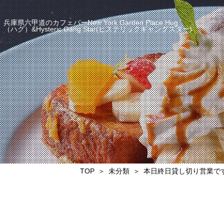
兵庫県六甲道のカフェバーNew York Garden Place Hug
（ハグ）&Hysteric Gang Star(ヒステリックギャングスター)
TOP
未分類
本日終日貸し切り営業です