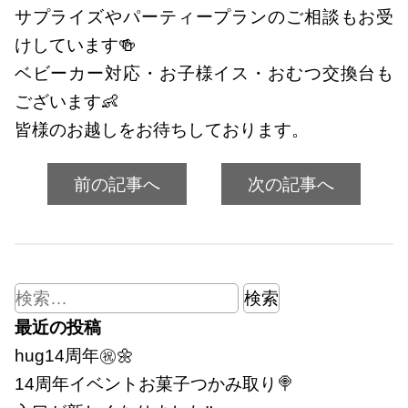
サプライズやパーティープランのご相談もお受
けしています🍻
ベビーカー対応・お子様イス・おむつ交換台も
ございます👶
皆様のお越しをお待ちしております。
前の記事へ
次の記事へ
検
索:
最近の投稿
hug14周年㊗🌼
14周年イベントお菓子つかみ取り🍭