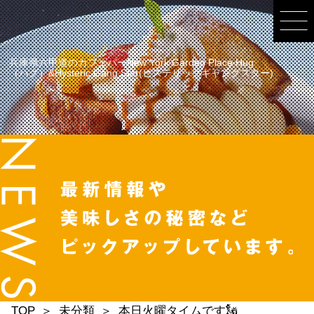
兵庫県六甲道のカフェバーNew York Garden Place Hug
（ハグ）&Hysteric Gang Star(ヒステリックギャングスター)
TOP
未分類
本日火曜タイムです🗽