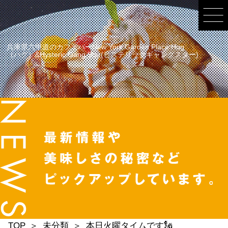
兵庫県六甲道のカフェバーNew York Garden Place Hug
（ハグ）&Hysteric Gang Star(ヒステリックギャングスター)
TOP
未分類
本日火曜タイムです🗽