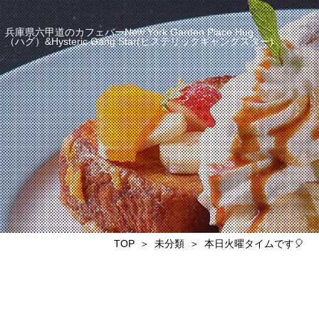
兵庫県六甲道のカフェバーNew York Garden Place Hug
（ハグ）&Hysteric Gang Star(ヒステリックギャングスター)
TOP
未分類
本日火曜タイムです🎈