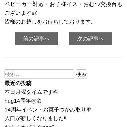
ベビーカー対応・お子様イス・おむつ交換台も
ございます👶
皆様のお越しをお待ちしております。
前の記事へ
次の記事へ
検
索:
最近の投稿
本日月曜タイムです🌞
hug14周年㊗🌼
14周年イベントお菓子つかみ取り🍭
入口が新しくなりました‼