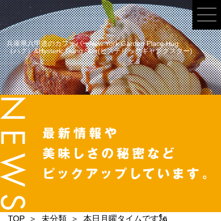
兵庫県六甲道のカフェバーNew York Garden Place Hug
（ハグ）&Hysteric Gang Star(ヒステリックギャングスター)
TOP
未分類
本日月曜タイムです🗽