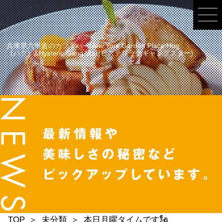
兵庫県六甲道のカフェバーNew York Garden Place Hug
（ハグ）&Hysteric Gang Star(ヒステリックギャングスター)
TOP
未分類
本日月曜タイムです🗽