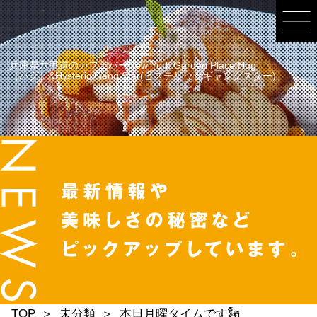
兵庫県六甲道のカフェバーNew York Garden Place Hug
（ハグ）&Hysteric Gang Star(ヒステリックギャングスター)
TOP
未分類
本日月曜タイムです🗽