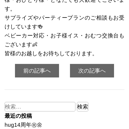
す。
サプライズやパーティープランのご相談もお受
けしています🍻
ベビーカー対応・お子様イス・おむつ交換台も
ございます👶
皆様のお越しをお待ちしております。
前の記事へ
次の記事へ
検
索:
最近の投稿
hug14周年㊗🌼