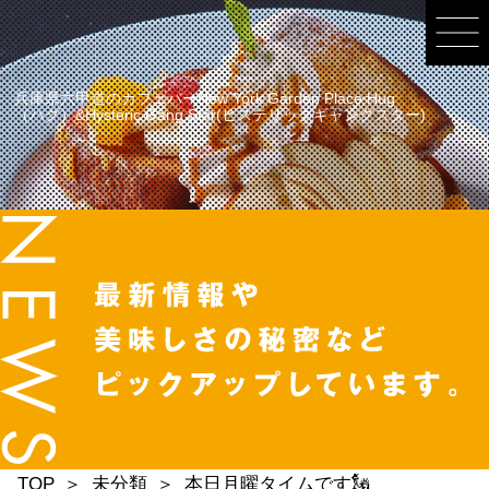
兵庫県六甲道のカフェバーNew York Garden Place Hug
（ハグ）&Hysteric Gang Star(ヒステリックギャングスター)
TOP
未分類
本日月曜タイムです🗽