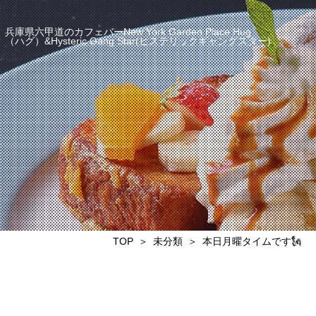
兵庫県六甲道のカフェバーNew York Garden Place Hug
（ハグ）&Hysteric Gang Star(ヒステリックギャングスター)
TOP
未分類
本日月曜タイムです🗽