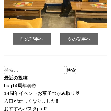
前の記事へ
次の記事へ
検
索:
最近の投稿
hug14周年㊗🌼
14周年イベントお菓子つかみ取り🍭
入口が新しくなりました‼
おすすめパスタpart2