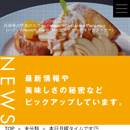
兵庫県六甲道のカフェバーNew York Garden Place Hug
（ハグ）&Hysteric Gang Star(ヒステリックギャングスター)
TOP
未分類
本日月曜タイムです🕒