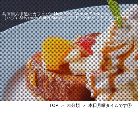
兵庫県六甲道のカフェバーNew York Garden Place Hug
（ハグ）&Hysteric Gang Star(ヒステリックギャングスター)
TOP
未分類
本日月曜タイムです🕒