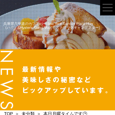
兵庫県六甲道のカフェバーNew York Garden Place Hug
（ハグ）&Hysteric Gang Star(ヒステリックギャングスター)
TOP
未分類
本日月曜タイムです🕒