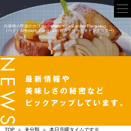
兵庫県六甲道のカフェバーNew York Garden Place Hug
（ハグ）&Hysteric Gang Star(ヒステリックギャングスター)
TOP
未分類
本日月曜タイムです🌞