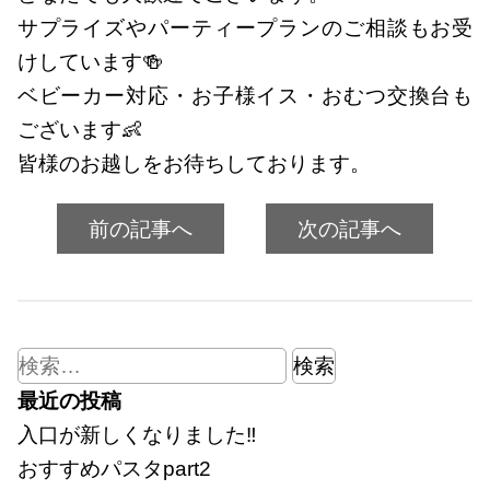
サプライズやパーティープランのご相談もお受
けしています🍻
ベビーカー対応・お子様イス・おむつ交換台も
ございます👶
皆様のお越しをお待ちしております。
前の記事へ
次の記事へ
検
索:
最近の投稿
入口が新しくなりました‼
おすすめパスタpart2