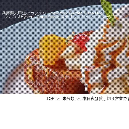
兵庫県六甲道のカフェバーNew York Garden Place Hug
（ハグ）&Hysteric Gang Star(ヒステリックギャングスター)
TOP
未分類
本日夜は貸し切り営業です