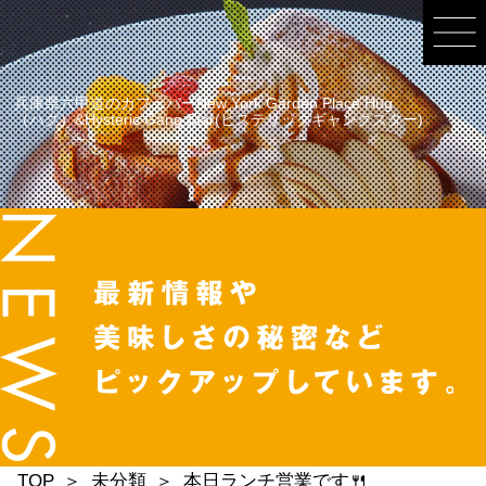
兵庫県六甲道のカフェバーNew York Garden Place Hug
（ハグ）&Hysteric Gang Star(ヒステリックギャングスター)
TOP
未分類
本日ランチ営業です🍴