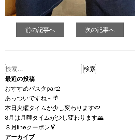
前の記事へ
次の記事へ
検
索:
最近の投稿
おすすめパスタpart2
あっついですね～🌴
本日火曜タイムが少し変わります🍉
8月は月曜タイムが少し変わります🌄
８月lineクーポン🍹
アーカイブ