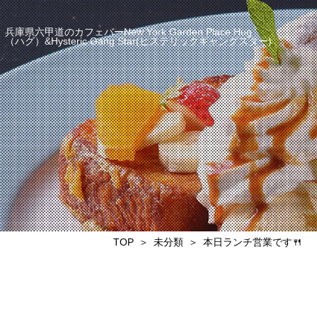
兵庫県六甲道のカフェバーNew York Garden Place Hug
（ハグ）&Hysteric Gang Star(ヒステリックギャングスター)
TOP
未分類
本日ランチ営業です🍴