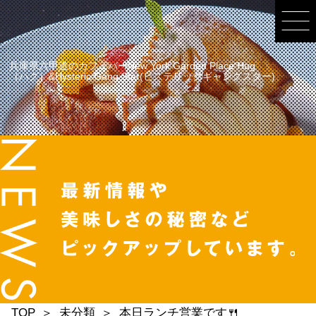
兵庫県六甲道のカフェバーNew York Garden Place Hug
（ハグ）&Hysteric Gang Star(ヒステリックギャングスター)
TOP
未分類
本日ランチ営業です🍴