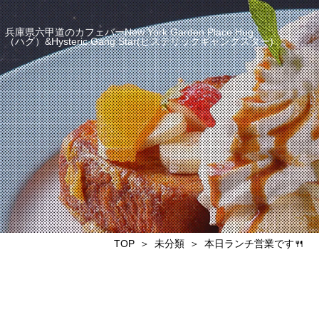
兵庫県六甲道のカフェバーNew York Garden Place Hug
（ハグ）&Hysteric Gang Star(ヒステリックギャングスター)
TOP
未分類
本日ランチ営業です🍴