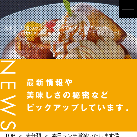
兵庫県六甲道のカフェバーNew York Garden Place Hug
（ハグ）&Hysteric Gang Star(ヒステリックギャングスター)
TOP
未分類
本日ランチ営業いたします😊