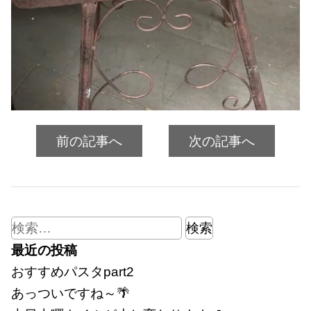
前の記事へ
次の記事へ
検
索:
最近の投稿
おすすめパスタpart2
あっついですね～🌴