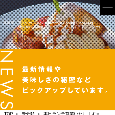
兵庫県六甲道のカフェバーNew York Garden Place Hug
（ハグ）&Hysteric Gang Star(ヒステリックギャングスター)
TOP
未分類
本日ランチ営業いたします☺