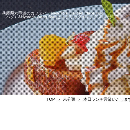
兵庫県六甲道のカフェバーNew York Garden Place Hug
（ハグ）&Hysteric Gang Star(ヒステリックギャングスター)
TOP
未分類
本日ランチ営業いたしま