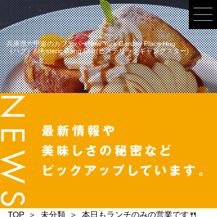
兵庫県六甲道のカフェバーNew York Garden Place Hug
（ハグ）&Hysteric Gang Star(ヒステリックギャングスター)
TOP
未分類
本日もランチのみの営業です🍴