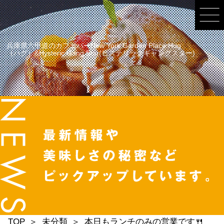
兵庫県六甲道のカフェバーNew York Garden Place Hug
（ハグ）&Hysteric Gang Star(ヒステリックギャングスター)
TOP
未分類
本日もランチのみの営業です🍴