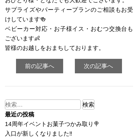
おひとり様・どなたでも大歓迎でございます。
サプライズやパーティープランのご相談もお受
けしています🍻
ベビーカー対応・お子様イス・おむつ交換台も
ございます👶
皆様のお越しをおまちしております。
前の記事へ
次の記事へ
検
索:
最近の投稿
14周年イベントお菓子つかみ取り🍭
入口が新しくなりました‼