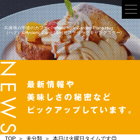
兵庫県六甲道のカフェバーNew York Garden Place Hug
（ハグ）&Hysteric Gang Star(ヒステリックギャングスター)
TOP
未分類
本日は火曜日タイムです😊