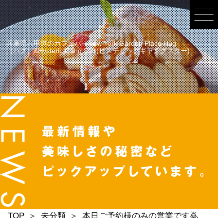
兵庫県六甲道のカフェバーNew York Garden Place Hug
（ハグ）&Hysteric Gang Star(ヒステリックギャングスター)
TOP
未分類
本日ご予約様のみの営業です🙇