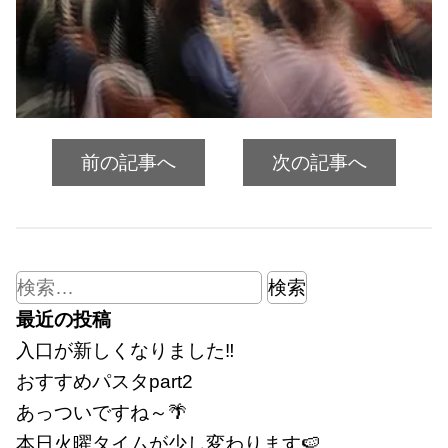
前の記事へ
次の記事へ
検
索:
最近の投稿
入口が新しくなりました‼
おすすめパスタpart2
あっついですね～🌴
本日火曜タイムが少し変わります🍉