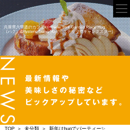
兵庫県六甲道のカフェバーNew York Garden Place Hug
（ハグ）&Hysteric Gang Star(ヒステリックギャングスター)
TOP
未分類
新年はhugでパーティー✨