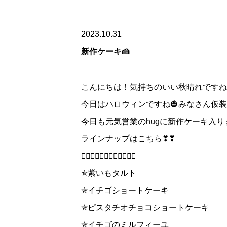
2023.10.31
新作ケーキ🍰
こんにちは！気持ちのいい秋晴れですね
今日はハロウィンですね🎃みなさん仮
今日も元気営業のhugに新作ケーキ入り
ラインナップはこちら❣❣
👇🏻👇🏻👇🏻👇🏻👇🏻👇🏻
✯紫いもタルト
✯イチゴショートケーキ
✯ピスタチオチョコショートケーキ
✯イチゴのミルフィーユ