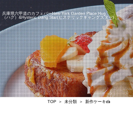
兵庫県六甲道のカフェバーNew York Garden Place Hug
（ハグ）&Hysteric Gang Star(ヒステリックギャングスター)
TOP
未分類
新作ケーキ🍰