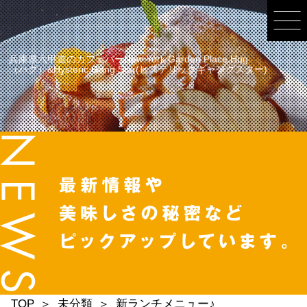
兵庫県六甲道のカフェバーNew York Garden Place Hug
（ハグ）&Hysteric Gang Star(ヒステリックギャングスター)
TOP
未分類
新ランチメニュー♪