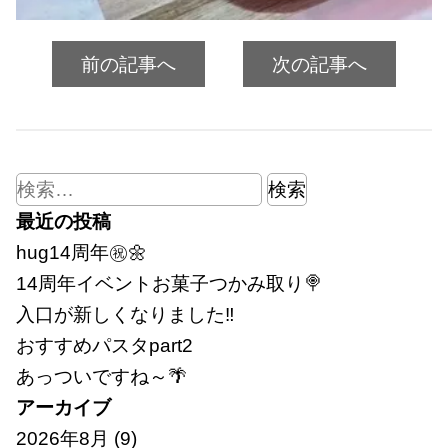
前の記事へ
次の記事へ
検
索:
最近の投稿
hug14周年㊗🌼
14周年イベントお菓子つかみ取り🍭
入口が新しくなりました‼
おすすめパスタpart2
あっついですね～🌴
アーカイブ
2026年8月
(9)