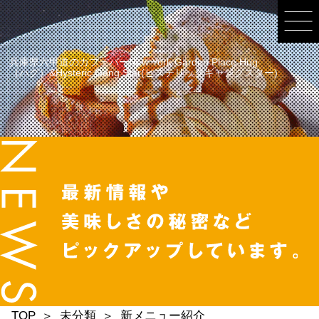
兵庫県六甲道のカフェバーNew York Garden Place Hug
（ハグ）&Hysteric Gang Star(ヒステリックギャングスター)
TOP
未分類
新メニュー紹介