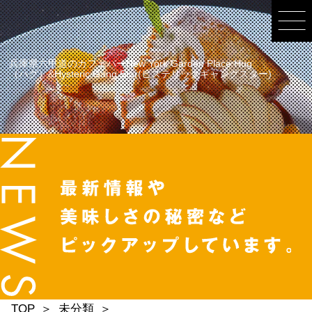
兵庫県六甲道のカフェバーNew York Garden Place Hug
（ハグ）&Hysteric Gang Star(ヒステリックギャングスター)
TOP
未分類